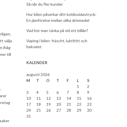
Så når du fler kunder
Hur bilen påverkar ditt koldioxidavtryck:
En jämförelse mellan olika drivmedel
Vad bör man tänka på vid ett billån?
rligen.
t välja
Vaping i bilen: fräscht, luktfritt och
bekvämt
m ihåg
er till
KALENDER
augusti 2026
M
T
O
T
F
L
S
1
2
.
3
4
5
6
7
8
9
arer
10
11
12
13
14
15
16
öretag
17
18
19
20
21
22
23
24
25
26
27
28
29
30
31
 saker