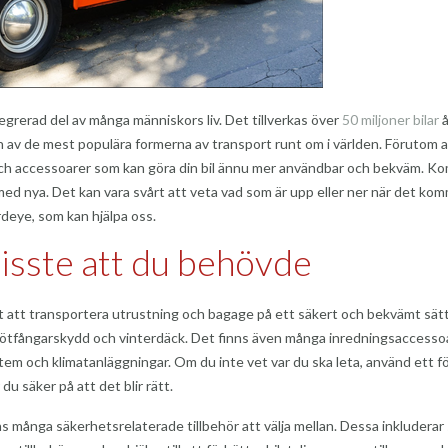
integrerad del av många människors liv. Det tillverkas över
50 miljoner bilar
å
n av de mest populära formerna av transport runt om i världen. Förutom at
r och accessoarer som kan göra din bil ännu mer användbar och bekväm. Ko
ed nya. Det kan vara svårt att veta vad som är upp eller ner när det komm
rdeye, som kan hjälpa oss.
visste att du behövde
het att transportera utrustning och bagage på ett säkert och bekvämt sätt
, stötfångarskydd och vinterdäck. Det finns även många inredningsaccesso
stem och klimatanläggningar. Om du inte vet var du ska leta, använd ett f
r du säker på att det blir rätt.
inns många säkerhetsrelaterade tillbehör att välja mellan. Dessa inkluderar