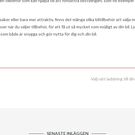
 tillbehör som kan hjälpa till att förbättra bilstylingen, som till exempel
ker eller bara mer attraktiv, finns det många olika biltillbehör att välja m
r när du väljer tillbehör, för att få ut så mycket som möjligt av din bil. L
 som både är snygga och gör nytta för dig och din bil.
Välj rätt laddning till din
SENASTE INLÄGGEN