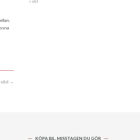
« okt
ellan.
yssna
 elbil
→
KÖPA BIL, MISSTAGEN DU GÖR