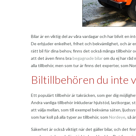
Bilar är en viktig del av våra vardagar och har blivit en 
De erbjuder enkelhet, frihet och bekvämlighet, och är e
rätt bil för dina behov, finns det också många tillbehö
att det även finns bra
begagnade bilar
om du ej har råd m
alla tillbehör, men som tur är finns det experter, som No
Biltillbehören du inte 
Ett populärt tillbehör är takräcken, som ger dig möjlig
Andra vanliga tillbehör inkluderar hjulstöd, lastkorgar
att välja mellan, som till exempel bekväma säten, ljudsy
som har koll på alla typer av tillbehör, som
Nordeye
, så ä
Säkerhet är också viktigt när det gäller bilar, och det f