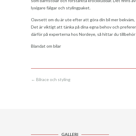
som barnstolar och förstärkta krockkuddar. Det finns även
lyxigare fälgar och stylingpaket.
Oavsett om du är ute efter att göra din bil mer bekväm, sä
Det är viktigt att tänka på dina egna behov och preferense
därför på experterna hos Nordeye, så hittar du tillbehör
Blandat om bilar
Post
←
Bilrace och styling
navigation
GALLERI