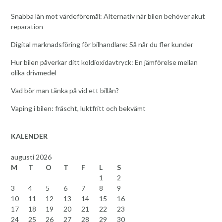
Snabba lån mot värdeföremål: Alternativ när bilen behöver akut
reparation
Digital marknadsföring för bilhandlare: Så når du fler kunder
Hur bilen påverkar ditt koldioxidavtryck: En jämförelse mellan
olika drivmedel
Vad bör man tänka på vid ett billån?
Vaping i bilen: fräscht, luktfritt och bekvämt
KALENDER
augusti 2026
M
T
O
T
F
L
S
1
2
3
4
5
6
7
8
9
10
11
12
13
14
15
16
17
18
19
20
21
22
23
24
25
26
27
28
29
30