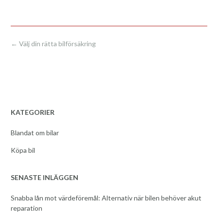
Post
←
Välj din rätta bilförsäkring
navigation
KATEGORIER
Blandat om bilar
Köpa bil
SENASTE INLÄGGEN
Snabba lån mot värdeföremål: Alternativ när bilen behöver akut
reparation