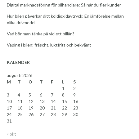
Digital marknadsföring för bilhandlare: Så når du fler kunder
Hur bilen påverkar ditt koldioxidavtryck: En jämförelse mellan
olika drivmedel
Vad bör man tänka på vid ett billån?
Vaping i bilen: fräscht, luktfritt och bekvämt
KALENDER
augusti 2026
M
T
O
T
F
L
S
1
2
3
4
5
6
7
8
9
10
11
12
13
14
15
16
17
18
19
20
21
22
23
24
25
26
27
28
29
30
31
« okt