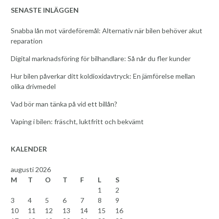
SENASTE INLÄGGEN
Snabba lån mot värdeföremål: Alternativ när bilen behöver akut
reparation
Digital marknadsföring för bilhandlare: Så når du fler kunder
Hur bilen påverkar ditt koldioxidavtryck: En jämförelse mellan
olika drivmedel
Vad bör man tänka på vid ett billån?
Vaping i bilen: fräscht, luktfritt och bekvämt
KALENDER
augusti 2026
M
T
O
T
F
L
S
1
2
3
4
5
6
7
8
9
10
11
12
13
14
15
16