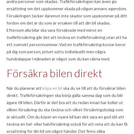
andra personer som skadas. Trafikförsäkringen kan även ge
ersättning om det uppkommer skada på någon annans egendom.
Försäkringen täcker däremot inte skador som uppkommer på ditt
fordon om det är du som är orsaken till att din bil skadas.
Eftersom alla bilar ska vara försäkrade med minst en
trafikförsäkring går det att teckna en trafikförsäkring utan att ha
ett svenskt personnummer. Vad en trafikförsäkring kostar beror
på dig som person, priset sätts individuellt men några
hundralappar i månaden är något som du kan räkna med.
Försäkra bilen direkt
När du planerar att
köpa en bil
ska du se till att du försäkrar bilen
direkt. Trafikförsäkringen ska börja gälla samma dag som du blir
ägare till bilen. Därför är det bra att du redan innan har kollat ut
vilken försäkring du ska teckna och vilket försäkringsbolag som
är aktuellt. Om du köper en nyare bil kan det vara en god idé att
teckna en hel- eller halvförsäkring också för att veta att du kan få
ersättning för din bil om något händer. Det finns olika